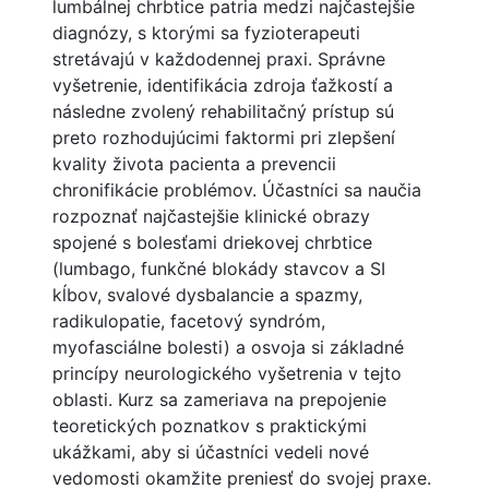
lumbálnej chrbtice patria medzi najčastejšie
diagnózy, s ktorými sa fyzioterapeuti
stretávajú v každodennej praxi. Správne
vyšetrenie, identifikácia zdroja ťažkostí a
následne zvolený rehabilitačný prístup sú
preto rozhodujúcimi faktormi pri zlepšení
kvality života pacienta a prevencii
chronifikácie problémov. Účastníci sa naučia
rozpoznať najčastejšie klinické obrazy
spojené s bolesťami driekovej chrbtice
(lumbago, funkčné blokády stavcov a SI
kĺbov, svalové dysbalancie a spazmy,
radikulopatie, facetový syndróm,
myofasciálne bolesti) a osvoja si základné
princípy neurologického vyšetrenia v tejto
oblasti. Kurz sa zameriava na prepojenie
teoretických poznatkov s praktickými
ukážkami, aby si účastníci vedeli nové
vedomosti okamžite preniesť do svojej praxe.