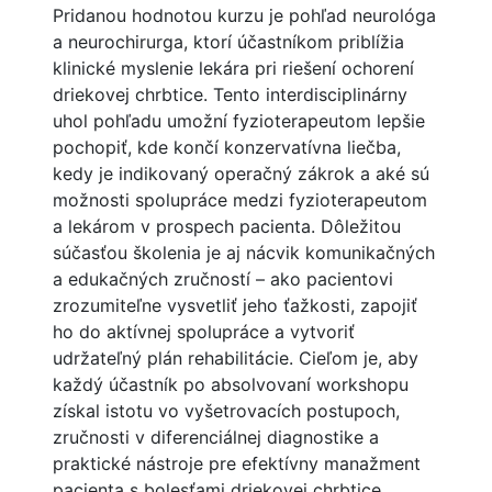
Pridanou hodnotou kurzu je pohľad neurológa
a neurochirurga, ktorí účastníkom priblížia
klinické myslenie lekára pri riešení ochorení
driekovej chrbtice. Tento interdisciplinárny
uhol pohľadu umožní fyzioterapeutom lepšie
pochopiť, kde končí konzervatívna liečba,
kedy je indikovaný operačný zákrok a aké sú
možnosti spolupráce medzi fyzioterapeutom
a lekárom v prospech pacienta. Dôležitou
súčasťou školenia je aj nácvik komunikačných
a edukačných zručností – ako pacientovi
zrozumiteľne vysvetliť jeho ťažkosti, zapojiť
ho do aktívnej spolupráce a vytvoriť
udržateľný plán rehabilitácie. Cieľom je, aby
každý účastník po absolvovaní workshopu
získal istotu vo vyšetrovacích postupoch,
zručnosti v diferenciálnej diagnostike a
praktické nástroje pre efektívny manažment
pacienta s bolesťami driekovej chrbtice.